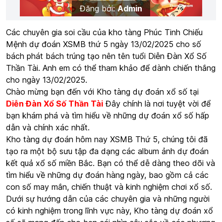
Đăng bởi:
Admin
Các chuyên gia soi cầu của kho tàng Phúc Tinh Chiếu
Mệnh dự đoán XSMB thứ 5 ngày 13/02/2025 cho số
bách phát bách trúng tạo nên tên tuổi Diễn Đàn Xổ Số
Thần Tài. Anh em có thể tham khảo để dành chiến thắng
cho ngày 13/02/2025.
Chào mừng bạn đến với Kho tàng dự đoán xổ số tại
Diễn Đàn Xổ Số Thần Tài
Đây chính là nơi tuyệt vời để
bạn khám phá và tìm hiểu về những dự đoán xổ số hấp
dẫn và chính xác nhất.
Kho tàng dự đoán hôm nay
XSMB Thứ 5
, chúng tôi đã
tạo ra một bộ sưu tập đa dạng các album ảnh dự đoán
kết quả xổ số miền Bắc. Bạn có thể dễ dàng theo dõi và
tìm hiểu về những dự đoán hàng ngày, bao gồm cả các
con số may mắn, chiến thuật và kinh nghiệm chơi xổ số.
Dưới sự hướng dẫn của các chuyên gia và những người
có kinh nghiệm trong lĩnh vực này, Kho tàng dự đoán xổ