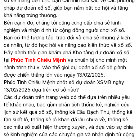
số sẽ mang đến cho bạn cái nhìn sâu sắc về các phương
pháp dự đoán xổ số, giúp bạn nắm bắt cơ hội và tăng
khả năng trúng thưởng.
Bên cạnh đó, chúng tôi cũng cung cấp chia sẻ kinh
nghiệm và nhận định từ cộng đồng người chơi xổ số.
Bạn có thể tương tác, trao đổi và chia sẻ những ý kiến
cá nhân, từ đó học hỏi và nâng cao kiến thức về xổ số.
Hãy dành thời gian khám phá Kho tàng dự đoán xổ số
tại
Phúc Tinh Chiếu Mệnh
và chuẩn bị cho mình một
hành trình thú vị vào thế giới dự đoán xổ số để giành
được chiến thắng lớn vào ngày 13/02/2025.
Phúc Tinh Chiếu Mệnh chốt số dự đoán XSMB ngày
13/02/2025 dựa trên cơ sở nào?
Các dự đoán trên trang web có thể dựa trên nhiều yếu
tố khác nhau, bao gồm phân tích thống kê, nghiên cứu
lịch sử kết quả xổ số, thống kê Cầu Bạch Thủ, thống kê
tần suất lô, thống kê lô khan đã lâu chưa về, thống kê
các mẫu số xuất hiện thường xuyên, và dựa vào sự chia
sẻ kinh nghiệm của các chuyên gia và nhận định từ cộng