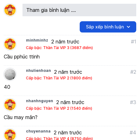
Tham gia bình luận ....
Sắp xếp bình luận
minhminhz
2 năm trước
#1
Cấp bậc: Thần Tài VIP 3 (3687 điểm)
Cầu pphúc ttinh
nhulienhoan
2 năm trước
#2
Cấp bậc: Thần Tài VIP 2 (1800 điểm)
40
nhanhnguyen
2 năm trước
#3
Cấp bậc: Thần Tài VIP 2 (1540 điểm)
Cầu may mắn?
chuyenanna
2 năm trước
#4
Cấp bậc: Thần Tài VIP 4 (8750 điểm)