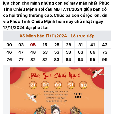
lựa chọn cho mình những con số may mắn nhất. Phúc
Tinh Chiếu Mệnh soi cầu MB 17/11/2024 giúp bạn có
cơ hội trúng thưởng cao. Chúc bà con có lộc lớn, xin
vía Phúc Tinh Chiếu Mệnh hôm nay chủ nhật ngày
17/11/2024 đại phát tài.
XS Miền bắc 17/11/2024 - Lô trực tiếp
00
03
05
15
25
28
31
41
43
46
47
48
53
53
53
63
66
73
76
77
82
82
83
84
94
95
99