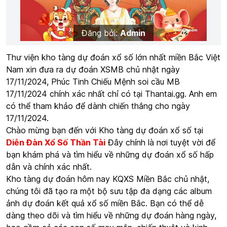
Đăng bởi:
Admin
Thư viện kho tàng dự đoán xổ số lớn nhất miền Bắc Việt
Nam xin đưa ra dự đoán XSMB chủ nhật ngày
17/11/2024, Phúc Tinh Chiếu Mệnh soi cầu MB
17/11/2024 chính xác nhất chỉ có tại Thantai.gg. Anh em
có thể tham khảo để dành chiến thắng cho ngày
17/11/2024.
Chào mừng bạn đến với Kho tàng dự đoán xổ số tại
Diễn Đàn Xổ Số Thần Tài
Đây chính là nơi tuyệt vời để
bạn khám phá và tìm hiểu về những dự đoán xổ số hấp
dẫn và chính xác nhất.
Kho tàng dự đoán hôm nay
KQXS Miền Bắc chủ nhật
,
chúng tôi đã tạo ra một bộ sưu tập đa dạng các album
ảnh dự đoán kết quả xổ số miền Bắc. Bạn có thể dễ
dàng theo dõi và tìm hiểu về những dự đoán hàng ngày,