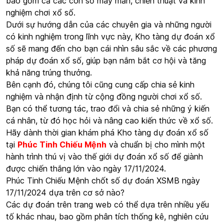
bao gồm cả các con số may mắn, chiến thuật và kinh
nghiệm chơi xổ số.
Dưới sự hướng dẫn của các chuyên gia và những người
có kinh nghiệm trong lĩnh vực này, Kho tàng dự đoán xổ
số sẽ mang đến cho bạn cái nhìn sâu sắc về các phương
pháp dự đoán xổ số, giúp bạn nắm bắt cơ hội và tăng
khả năng trúng thưởng.
Bên cạnh đó, chúng tôi cũng cung cấp chia sẻ kinh
nghiệm và nhận định từ cộng đồng người chơi xổ số.
Bạn có thể tương tác, trao đổi và chia sẻ những ý kiến
cá nhân, từ đó học hỏi và nâng cao kiến thức về xổ số.
Hãy dành thời gian khám phá Kho tàng dự đoán xổ số
tại
Phúc Tinh Chiếu Mệnh
và chuẩn bị cho mình một
hành trình thú vị vào thế giới dự đoán xổ số để giành
được chiến thắng lớn vào ngày 17/11/2024.
Phúc Tinh Chiếu Mệnh chốt số dự đoán XSMB ngày
17/11/2024 dựa trên cơ sở nào?
Các dự đoán trên trang web có thể dựa trên nhiều yếu
tố khác nhau, bao gồm phân tích thống kê, nghiên cứu