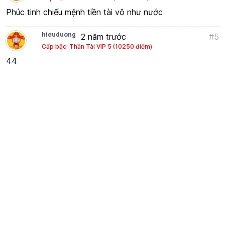
Phúc tinh chiếu mệnh tiền tài vô như nước
hieuduong
2 năm trước
#5
Cấp bậc: Thần Tài VIP 5 (10250 điểm)
44