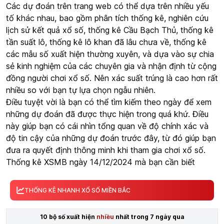
Các dự đoán trên trang web có thể dựa trên nhiều yếu
tố khác nhau, bao gồm phân tích thống kê, nghiên cứu
lịch sử kết quả xổ số, thống kê Cầu Bạch Thủ, thống kê
tần suất lô, thống kê lô khan đã lâu chưa về, thống kê
các mẫu số xuất hiện thường xuyên, và dựa vào sự chia
sẻ kinh nghiệm của các chuyên gia và nhận định từ cộng
đồng người chơi xổ số. Nên xác suất trúng là cao hơn rất
nhiều so với bạn tự lựa chọn ngẫu nhiên.
Điều tuyệt vời là bạn có thể tìm kiếm theo ngày để xem
những dự đoán đã được thực hiện trong quá khứ. Điều
này giúp bạn có cái nhìn tổng quan về độ chính xác và
độ tin cậy của những dự đoán trước đây, từ đó giúp bạn
đưa ra quyết định thông minh khi tham gia chơi xổ số.
Thống kê XSMB ngày 14/12/2024 mà bạn cần biết
THỐNG KÊ NHANH XỔ SỐ MIỀN BẮC
10 bộ số xuất hiện
nhiều
nhất trong 7 ngày qua