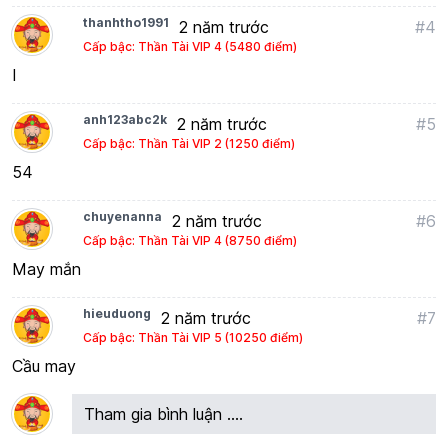
thanhtho1991
2 năm trước
#4
Cấp bậc: Thần Tài VIP 4 (5480 điểm)
I
anh123abc2k
2 năm trước
#5
Cấp bậc: Thần Tài VIP 2 (1250 điểm)
54
chuyenanna
2 năm trước
#6
Cấp bậc: Thần Tài VIP 4 (8750 điểm)
May mắn
hieuduong
2 năm trước
#7
Cấp bậc: Thần Tài VIP 5 (10250 điểm)
Cầu may
Tham gia bình luận ....