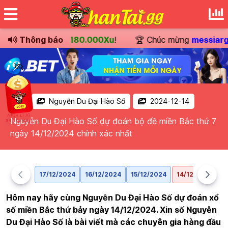
n khoản
Thông báo
trị giá
180.000Xu
!
🏆 Chúc mừng
messiarg
đã
Nguyễn Du Đại Hào Số
2024-12-14
Nguyễn Du Đại Hào Số dự đoán bộ đề miền Bắc thứ 7
ngày 14/12/2024 chính xác nhất
17/12/2024
16/12/2024
15/12/2024
14/12/2024
1
Hôm nay hãy cùng Nguyễn Du Đại Hào Số dự đoán xổ
số miền Bắc thứ bảy ngày 14/12/2024. Xin số Nguyễn
Du Đại Hào Số là bài viết mà các chuyên gia hàng đầu