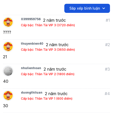
Sắp xếp bình luận
0399959756
2 năm trước
#1
Cấp bậc: Thần Tài VIP 3 (3720 điểm)
????
thuyenbien40
2 năm trước
#2
Cấp bậc: Thần Tài VIP 3 (3650 điểm)
21
nhulienhoan
2 năm trước
#3
Cấp bậc: Thần Tài VIP 2 (1800 điểm)
40
duongthiluan
2 năm trước
#4
Cấp bậc: Thần Tài VIP 1 (600 điểm)
30