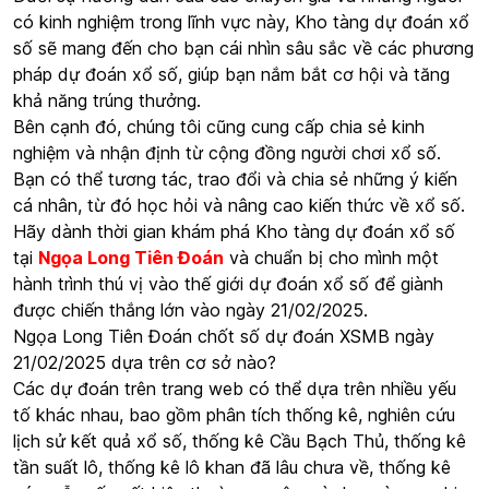
có kinh nghiệm trong lĩnh vực này, Kho tàng dự đoán xổ
số sẽ mang đến cho bạn cái nhìn sâu sắc về các phương
pháp dự đoán xổ số, giúp bạn nắm bắt cơ hội và tăng
khả năng trúng thưởng.
Bên cạnh đó, chúng tôi cũng cung cấp chia sẻ kinh
nghiệm và nhận định từ cộng đồng người chơi xổ số.
Bạn có thể tương tác, trao đổi và chia sẻ những ý kiến
cá nhân, từ đó học hỏi và nâng cao kiến thức về xổ số.
Hãy dành thời gian khám phá Kho tàng dự đoán xổ số
tại
Ngọa Long Tiên Đoán
và chuẩn bị cho mình một
hành trình thú vị vào thế giới dự đoán xổ số để giành
được chiến thắng lớn vào ngày 21/02/2025.
Ngọa Long Tiên Đoán chốt số dự đoán XSMB ngày
21/02/2025 dựa trên cơ sở nào?
Các dự đoán trên trang web có thể dựa trên nhiều yếu
tố khác nhau, bao gồm phân tích thống kê, nghiên cứu
lịch sử kết quả xổ số, thống kê Cầu Bạch Thủ, thống kê
tần suất lô, thống kê lô khan đã lâu chưa về, thống kê