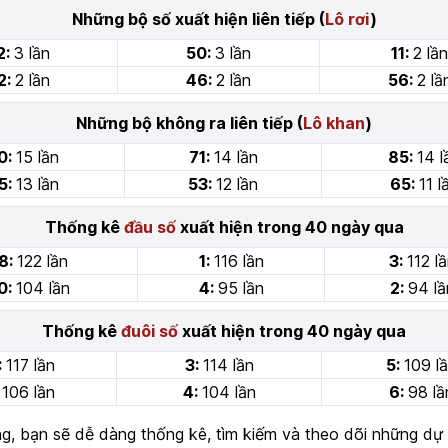
Những bộ số xuất hiện liên tiếp (
Lô rơi
)
2:
3 lần
50:
3 lần
11:
2 lần
2:
2 lần
46:
2 lần
56:
2 lầ
Những bộ không ra liên tiếp (
Lô khan
)
0:
15 lần
71:
14 lần
85:
14 l
5:
13 lần
53:
12 lần
65:
11 l
Thống kê
đầu số
xuất hiện trong 40 ngày qua
8:
122 lần
1:
116 lần
3:
112 l
0:
104 lần
4:
95 lần
2:
94 lầ
Thống kê
đuôi số
xuất hiện trong 40 ngày qua
:
117 lần
3:
114 lần
5:
109 l
:
106 lần
4:
104 lần
6:
98 lầ
ụng, bạn sẽ dễ dàng thống kê, tìm kiếm và theo dõi những dự