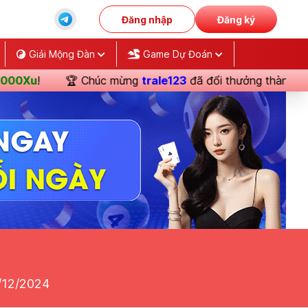
Đăng nhập
Đăng ký
Giải Mộng Đàn
Game Dự Đoán
Xu
!
🏆 Chúc mừng
trale123
đã đổi thưởng thành công
C
/12/2024