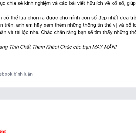
c chia sẻ kinh nghiệm và các bài viết hữu ích về xổ số, giú
 có thể lựa chọn ra được cho mình con số đẹp nhất dựa trê
in trên, anh em hãy xem thêm những thông tin thú vị và bổ 
n và tài lộc nhé. Chắc chắn rằng bạn sẽ tìm thấy những thô
ang Tính Chất Tham Khảo! Chúc các bạn MAY MẮN!
ebook bình luận
iểm)