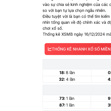
vào sự chia sẻ kinh nghiệm của các c
so với bạn tự lựa chọn ngẫu nhiên.
Điều tuyệt vời là bạn có thể tìm ki
nhìn tổng quan về độ chính xác và đ
chơi xổ số.
Thống kê XSMB ngày 16/12/2024 mà
THỐNG KÊ NHANH XỔ SỐ MIỀN
18:
8 lần
0
32:
4 lần
4
73:
1 lần
9
87:
1 lần
3