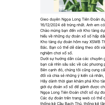
Gieo duyên Ngọa Long Tiên Đoán dự
16/12/2024 dễ trúng nhất. Anh em c
Chào mừng bạn đến với Kho tàng dự
hiểu về những dự đoán xổ số hấp dẫn
Kho tàng dự đoán hôm nay
XSMB T
Bắc. Bạn có thể dễ dàng theo dõi và
nghiệm chơi xổ số.
Dưới sự hướng dẫn của các chuyên g
bạn cái nhìn sâu sắc về các phương 
Bên cạnh đó, chúng tôi cũng cung cấ
đổi và chia sẻ những ý kiến cá nhân,
Hãy dành thời gian khám phá Kho tà
giới dự đoán xổ số để giành được ch
Ngọa Long Tiên Đoán chốt số dự đo
Các dự đoán trên trang web có thể dự
thống kê Cầu Bạch Thủ, thống kê tần