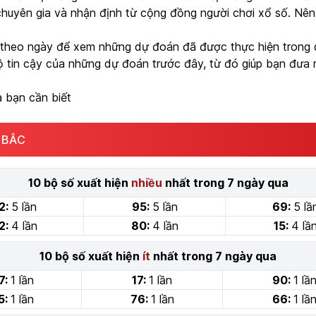
huyên gia và nhận định từ cộng đồng người chơi xổ số. Nên 
ếm theo ngày để xem những dự đoán đã được thực hiện trong q
ộ tin cậy của những dự đoán trước đây, từ đó giúp bạn đưa r
 bạn cần biết
 BẮC
10 bộ số xuất hiện
nhiều
nhất trong 7 ngày qua
2:
5 lần
95:
5 lần
69:
5 lầ
2:
4 lần
80:
4 lần
15:
4 lầ
10 bộ số xuất hiện
ít
nhất trong 7 ngày qua
7:
1 lần
17:
1 lần
90:
1 lầ
5:
1 lần
76:
1 lần
66:
1 lầ