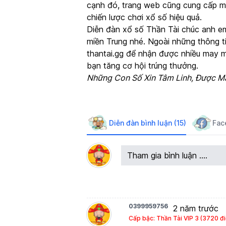
cạnh đó, trang web cũng cung cấp mụ
chiến lược chơi xổ số hiệu quả.
Diễn đàn xổ số Thần Tài chúc anh em
miền Trung nhé. Ngoài những thông t
thantai.gg để nhận được nhiều may mắ
bạn tăng cơ hội trúng thưởng.
Những Con Số Xin Tâm Linh, Được M
Diễn đàn bình luận (15)
Fac
Tham gia bình luận ....
0399959756
2 năm trước
Cấp bậc: Thần Tài VIP 3 (3720 đ