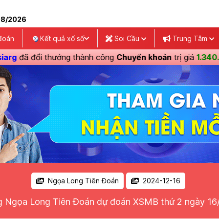
08/2026
đoán
Kết quả xổ số
Soi Cầu
Trung Tâm
ã đổi thưởng thành công
Chuyển khoản
trị giá
1.340.000
Ngọa Long Tiên Đoán
2024-12-16
g Ngọa Long Tiên Đoán dự đoán XSMB thứ 2 ngày 16