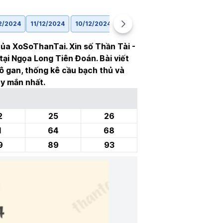
2/2024
11/12/2024
10/12/2024
09/12/2024
08/12/2024
07/
của XoSoThanTai. Xin số Thần Tài -
ại Ngọa Long Tiên Đoán. Bài viết
ô gan, thống kê cầu bạch thủ và
ay mắn nhất.
2
25
26
1
64
68
9
89
93