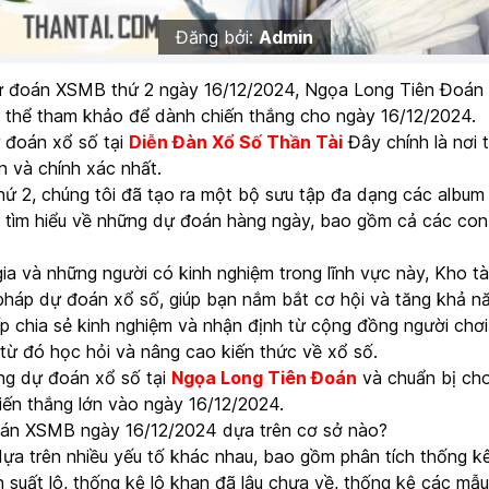
Đăng bởi:
Admin
 đoán XSMB thứ 2 ngày 16/12/2024, Ngọa Long Tiên Đoán c
ó thể tham khảo để dành chiến thắng cho ngày 16/12/2024.
 đoán xổ số tại
Diễn Đàn Xổ Số Thần Tài
Đây chính là nơi 
 và chính xác nhất.
hứ 2
, chúng tôi đã tạo ra một bộ sưu tập đa dạng các albu
 tìm hiểu về những dự đoán hàng ngày, bao gồm cả các con 
ia và những người có kinh nghiệm trong lĩnh vực này, Kho 
pháp dự đoán xổ số, giúp bạn nắm bắt cơ hội và tăng khả nă
p chia sẻ kinh nghiệm và nhận định từ cộng đồng người chơi 
 từ đó học hỏi và nâng cao kiến thức về xổ số.
ng dự đoán xổ số tại
Ngọa Long Tiên Đoán
và chuẩn bị cho
iến thắng lớn vào ngày 16/12/2024.
án XSMB ngày 16/12/2024 dựa trên cơ sở nào?
a trên nhiều yếu tố khác nhau, bao gồm phân tích thống kê,
 suất lô, thống kê lô khan đã lâu chưa về, thống kê các mẫ