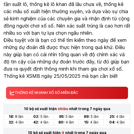
tần suất lô, thống kê lô khan đã lâu chưa về, thống kê
các mẫu số xuất hiện thường xuyên, và dựa vào sự chia
sẻ kinh nghiệm của các chuyên gia và nhận định từ cộng
đồng người chơi xổ số. Nên xác suất trúng là cao hơn rất
nhiều so với bạn tự lựa chọn ngẫu nhiên.
Điều tuyệt vời là bạn có thể tìm kiếm theo ngày để xem
những dự đoán đã được thực hiện trong quá khứ. Điều
này giúp bạn có cái nhìn tổng quan về độ chính xác và
độ tin cậy của những dự đoán trước đây, từ đó giúp bạn
đưa ra quyết định thông minh khi tham gia chơi xổ số.
Thống kê XSMB ngày 25/05/2025 mà bạn cần biết
THỐNG KÊ NHANH XỔ SỐ MIỀN BẮC
10 bộ số xuất hiện
nhiều
nhất trong 7 ngày qua
18:
8 lần
02:
5 lần
95:
5 lần
69:
5 lần
25:
4 lần
32:
4 lần
42:
4 lần
80:
4 lần
15:
4 lần
04:
4 lần
10 bộ số xuất hiện
ít
nhất trong 7 ngày qua