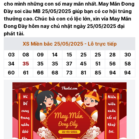
cho mình những con số may mắn nhất. May Mắn Đong
Đầy soi cầu MB 25/05/2025 giúp bạn có cơ hội trúng
thưởng cao. Chúc bà con có lộc lớn, xin vía May Mắn
Đong Đầy hôm nay chủ nhật ngày 25/05/2025 đại
phát tài.
XS Miền bắc 25/05/2025 - Lô trực tiếp
03
08
09
14
15
25
25
28
30
34
35
35
35
37
45
51
56
58
60
61
66
68
73
81
85
94
94