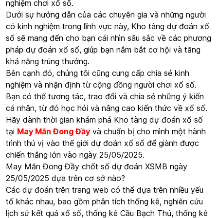
nghiệm chơi xổ số.
Dưới sự hướng dẫn của các chuyên gia và những người
có kinh nghiệm trong lĩnh vực này, Kho tàng dự đoán xổ
số sẽ mang đến cho bạn cái nhìn sâu sắc về các phương
pháp dự đoán xổ số, giúp bạn nắm bắt cơ hội và tăng
khả năng trúng thưởng.
Bên cạnh đó, chúng tôi cũng cung cấp chia sẻ kinh
nghiệm và nhận định từ cộng đồng người chơi xổ số.
Bạn có thể tương tác, trao đổi và chia sẻ những ý kiến
cá nhân, từ đó học hỏi và nâng cao kiến thức về xổ số.
Hãy dành thời gian khám phá Kho tàng dự đoán xổ số
tại
May Mắn Đong Đầy
và chuẩn bị cho mình một hành
trình thú vị vào thế giới dự đoán xổ số để giành được
chiến thắng lớn vào ngày 25/05/2025.
May Mắn Đong Đầy chốt số dự đoán XSMB ngày
25/05/2025 dựa trên cơ sở nào?
Các dự đoán trên trang web có thể dựa trên nhiều yếu
tố khác nhau, bao gồm phân tích thống kê, nghiên cứu
lịch sử kết quả xổ số, thống kê Cầu Bạch Thủ, thống kê