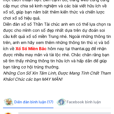
cấp mục chia sẻ kinh nghiệm và các bài viết hữu ích về
xổ số, giúp bạn nắm bắt thêm kiến thức và chiến lược
chơi xổ số hiệu quả.
Diễn đàn xổ số Thần Tài chúc anh em có thể lựa chọn ra
được cho mình con số đẹp nhất dựa trên dự đoán soi
cầu kết quả xổ số miền Trung nhé. Ngoài những thông tin
trên, anh em hãy xem thêm những thông tin thú vị và bổ
ích về
Xổ Số Miền Bắc
hôm nay tại thantai.gg để nhận
được nhiều may mắn và tài lộc nhé. Chắc chắn rằng bạn
sẽ tìm thấy những thông tin hữu ích và hấp dẫn để giúp
bạn tăng cơ hội trúng thưởng.
Những Con Số Xin Tâm Linh, Được Mang Tính Chất Tham
Khảo! Chúc các bạn MAY MẮN!
Diễn đàn bình luận (17)
Facebook bình luận