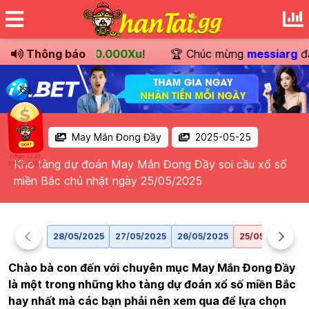
khoản
Thông báo
trị giá
180.000Xu
!
🏆 Chúc mừng
messiarg
đã đ
May Mắn Đong Đầy
2025-05-25
Kho tàng dự đoán May Mắn Đong Đầy soi cầu xổ số
miền Bắc chủ nhật ngày 25/05/2025
28/05/2025
27/05/2025
26/05/2025
25/05/2025
2
Chào bà con đến với chuyên mục May Mắn Đong Đầy
là một trong những kho tàng dự đoán xổ số miền Bắc
hay nhất mà các bạn phải nên xem qua để lựa chọn