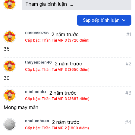
Tham gia bình luận ....
Sắp xếp bình luận
0399959756
2 năm trước
#1
Cấp bậc: Thần Tài VIP 3 (3720 điểm)
35
thuyenbien40
2 năm trước
#2
Cấp bậc: Thần Tài VIP 3 (3650 điểm)
30
minhminhz
2 năm trước
#3
Cấp bậc: Thần Tài VIP 3 (3687 điểm)
Mong may mắn
nhulienhoan
2 năm trước
#4
Cấp bậc: Thần Tài VIP 2 (1800 điểm)