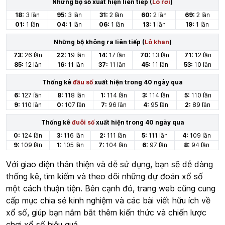
Những bộ số xuất hiện liên tiếp (
Lô rơi
)
18:
3 lần
95:
3 lần
31:
2 lần
60:
2 lần
69:
2 lần
01:
1 lần
04:
1 lần
06:
1 lần
13:
1 lần
19:
1 lần
Những bộ không ra liên tiếp (
Lô khan
)
73:
26 lần
22:
19 lần
14:
17 lần
70:
13 lần
71:
12 lần
85:
12 lần
16:
11 lần
37:
11 lần
45:
11 lần
53:
10 lần
Thống kê
đầu số
xuất hiện trong 40 ngày qua
6:
127 lần
8:
118 lần
1:
114 lần
3:
114 lần
5:
110 lần
9:
110 lần
0:
107 lần
7:
96 lần
4:
95 lần
2:
89 lần
Thống kê
đuôi số
xuất hiện trong 40 ngày qua
0:
124 lần
3:
116 lần
2:
111 lần
5:
111 lần
4:
109 lần
9:
109 lần
1:
105 lần
7:
104 lần
6:
97 lần
8:
94 lần
Với giao diện thân thiện và dễ sử dụng, bạn sẽ dễ dàng
thống kê, tìm kiếm và theo dõi những dự đoán xổ số
một cách thuận tiện. Bên cạnh đó, trang web cũng cung
cấp mục chia sẻ kinh nghiệm và các bài viết hữu ích về
xổ số, giúp bạn nắm bắt thêm kiến thức và chiến lược
chơi xổ số hiệu quả.