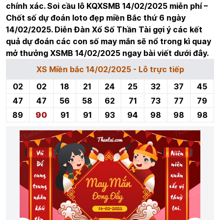
chính xác. Soi cầu lô KQXSMB 14/02/2025 miễn phí –
Chốt số dự đoán loto đẹp miền Bắc thứ 6 ngày
14/02/2025. Diễn Đàn Xổ Số Thần Tài gợi ý các kết
quả dự đoán các con số may mắn sẽ nổ trong kì quay
mở thưởng XSMB 14/02/2025 ngay bài viết dưới đây.
XS Miền bắc 14/02/2025 - Lô trực tiếp
02
02
18
21
24
25
32
37
45
47
47
56
58
62
71
73
77
79
89
90
91
91
93
94
98
98
98