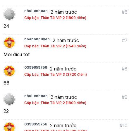
nhulienhoan
2 năm trước
#6
Cấp bậc: Thần Tài VIP 2 (1800 điểm)
24
nhanhnguyen
2 năm trước
#7
Cấp bậc: Thần Tài VIP 2 (1540 điểm)
Moi dieu tot
0399959756
2 năm trước
#8
Cấp bậc: Thần Tài VIP 3 (3720 điểm)
66
nhulienhoan
2 năm trước
#9
Cấp bậc: Thần Tài VIP 2 (1800 điểm)
22
0399959756
2 năm trước
#10