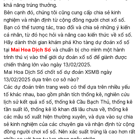
khả năng trúng thưởng.
Bên cạnh đó, chúng tôi cũng cung cấp chia sẻ kinh
nghiệm và nhận định từ cộng đồng người chơi xổ số.
Bạn có thể tương tác, trao đổi và chia sẻ những ý kiến
cá nhân, từ đó học hỏi và nâng cao kiến thức về xổ số.
Hãy dành thời gian khám phá Kho tàng dự đoán xổ số
tại
Mai Hoa Dịch Số
và chuẩn bị cho mình một hành
trình thú vị vào thế giới dự đoán xổ số để giành được
chiến thắng lớn vào ngày 13/02/2025.
Mai Hoa Dịch Số chốt số dự đoán XSMB ngày
13/02/2025 dựa trên cơ sở nào?
Các dự đoán trên trang web có thể dựa trên nhiều yếu
tố khác nhau, bao gồm phân tích thống kê, nghiên cứu
lịch sử kết quả xổ số, thống kê Cầu Bạch Thủ, thống kê
tần suất lô, thống kê lô khan đã lâu chưa về, thống kê
các mẫu số xuất hiện thường xuyên, và dựa vào sự chia
sẻ kinh nghiệm của các chuyên gia và nhận định từ cộng
đồng người chơi xổ số. Nên xác suất trúng là cao hơn rất
nhiều so với bạn tự lựa chọn ngẫu nhiên.