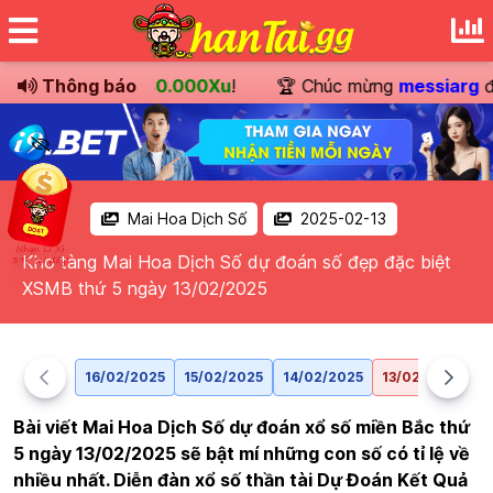
 khoản
Thông báo
trị giá
180.000Xu
!
🏆 Chúc mừng
messiarg
đã đ
Mai Hoa Dịch Số
2025-02-13
Kho tàng Mai Hoa Dịch Số dự đoán số đẹp đặc biệt
XSMB thứ 5 ngày 13/02/2025
16/02/2025
15/02/2025
14/02/2025
13/02/2025
1
Bài viết Mai Hoa Dịch Số dự đoán xổ số miền Bắc thứ
5 ngày 13/02/2025 sẽ bật mí những con số có tỉ lệ về
nhiều nhất. Diễn đàn xổ số thần tài Dự Đoán Kết Quả