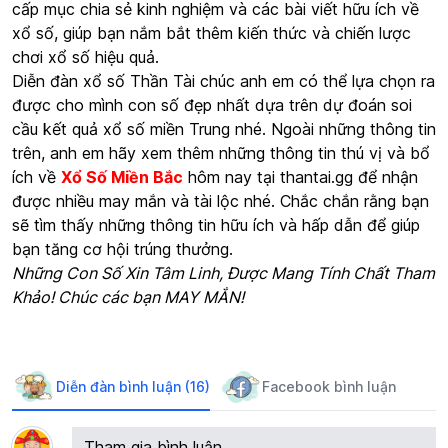
cấp mục chia sẻ kinh nghiệm và các bài viết hữu ích về
xổ số, giúp bạn nắm bắt thêm kiến thức và chiến lược
chơi xổ số hiệu quả.
Diễn đàn xổ số Thần Tài chúc anh em có thể lựa chọn ra
được cho mình con số đẹp nhất dựa trên dự đoán soi
cầu kết quả xổ số miền Trung nhé. Ngoài những thông tin
trên, anh em hãy xem thêm những thông tin thú vị và bổ
ích về
Xổ Số Miền Bắc
hôm nay tại thantai.gg để nhận
được nhiều may mắn và tài lộc nhé. Chắc chắn rằng bạn
sẽ tìm thấy những thông tin hữu ích và hấp dẫn để giúp
bạn tăng cơ hội trúng thưởng.
Những Con Số Xin Tâm Linh, Được Mang Tính Chất Tham
Khảo! Chúc các bạn MAY MẮN!
Diễn đàn bình luận (16)
Facebook bình luận
Tham gia bình luận ....