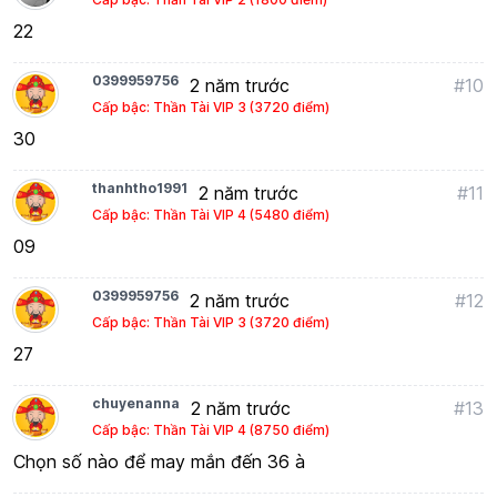
22
0399959756
2 năm trước
#10
Cấp bậc: Thần Tài VIP 3 (3720 điểm)
30
thanhtho1991
2 năm trước
#11
Cấp bậc: Thần Tài VIP 4 (5480 điểm)
09
0399959756
2 năm trước
#12
Cấp bậc: Thần Tài VIP 3 (3720 điểm)
27
chuyenanna
2 năm trước
#13
Cấp bậc: Thần Tài VIP 4 (8750 điểm)
Chọn số nào để may mắn đến 36 à