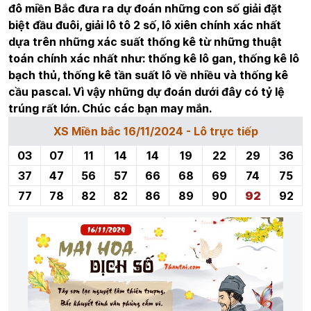
đô miền Bắc đưa ra dự đoán những con số giải đặt
biệt đầu đuôi, giải lô tô 2 số, lô xiên chính xác nhất
dựa trên những xác suất thống kê từ những thuật
toán chính xác nhất như: thống kê lô gan, thống kê lô
bạch thủ, thống kê tần suất lô về nhiều và thống kê
cầu pascal. Vì vậy những dự đoán dưới đây có tỷ lệ
trúng rất lớn. Chúc các bạn may mắn.
XS Miền bắc 16/11/2024 - Lô trực tiếp
03
07
11
14
14
19
22
29
36
37
47
56
57
66
68
69
74
75
77
78
82
82
86
89
90
92
92