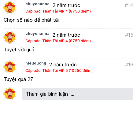
chuyenanna
2 năm trước
#14
Cấp bậc: Thần Tài VIP 4 (8750 điểm)
Chọn số nào để phát tài
chuyenanna
2 năm trước
#15
Cấp bậc: Thần Tài VIP 4 (8750 điểm)
Tuyệt vời quá
hieuduong
2 năm trước
#16
Cấp bậc: Thần Tài VIP 5 (10250 điểm)
Tuyệt quá 27
Tham gia bình luận ....