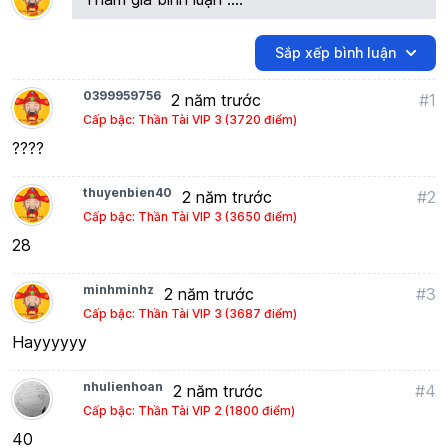
Sắp xếp bình luận
0399959756
2 năm trước
#1
Cấp bậc: Thần Tài VIP 3 (3720 điểm)
????
thuyenbien40
2 năm trước
#2
Cấp bậc: Thần Tài VIP 3 (3650 điểm)
28
minhminhz
2 năm trước
#3
Cấp bậc: Thần Tài VIP 3 (3687 điểm)
Hayyyyyy
nhulienhoan
2 năm trước
#4
Cấp bậc: Thần Tài VIP 2 (1800 điểm)
40