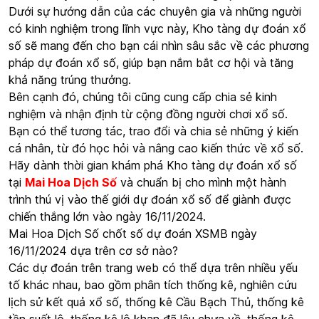
Dưới sự hướng dẫn của các chuyên gia và những người
có kinh nghiệm trong lĩnh vực này, Kho tàng dự đoán xổ
số sẽ mang đến cho bạn cái nhìn sâu sắc về các phương
pháp dự đoán xổ số, giúp bạn nắm bắt cơ hội và tăng
khả năng trúng thưởng.
Bên cạnh đó, chúng tôi cũng cung cấp chia sẻ kinh
nghiệm và nhận định từ cộng đồng người chơi xổ số.
Bạn có thể tương tác, trao đổi và chia sẻ những ý kiến
cá nhân, từ đó học hỏi và nâng cao kiến thức về xổ số.
Hãy dành thời gian khám phá Kho tàng dự đoán xổ số
tại
Mai Hoa Dịch Số
và chuẩn bị cho mình một hành
trình thú vị vào thế giới dự đoán xổ số để giành được
chiến thắng lớn vào ngày 16/11/2024.
Mai Hoa Dịch Số chốt số dự đoán XSMB ngày
16/11/2024 dựa trên cơ sở nào?
Các dự đoán trên trang web có thể dựa trên nhiều yếu
tố khác nhau, bao gồm phân tích thống kê, nghiên cứu
lịch sử kết quả xổ số, thống kê Cầu Bạch Thủ, thống kê
tần suất lô, thống kê lô khan đã lâu chưa về, thống kê