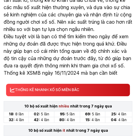
các mẫu số xuất hiện thường xuyên, và dựa vào sự chia
sẻ kinh nghiệm của các chuyên gia và nhận định từ cộng
đồng người chơi xổ số. Nên xác suất trúng là cao hơn rất
nhiều so với bạn tự lựa chọn ngẫu nhiên.
Điều tuyệt vời là bạn có thể tìm kiếm theo ngày để xem
những dự đoán đã được thực hiện trong quá khứ. Điều
này giúp bạn có cái nhìn tổng quan về độ chính xác và
độ tin cậy của những dự đoán trước đây, từ đó giúp bạn
đưa ra quyết định thông minh khi tham gia chơi xổ số.
Thống kê XSMB ngày 16/11/2024 mà bạn cần biết
THỐNG KÊ NHANH XỔ SỐ MIỀN BẮC
10 bộ số xuất hiện
nhiều
nhất trong 7 ngày qua
18:
8 lần
02:
5 lần
95:
5 lần
69:
5 lần
25:
4 lần
32:
4 lần
42:
4 lần
80:
4 lần
15:
4 lần
04:
4 lần
10 bộ số xuất hiện
ít
nhất trong 7 ngày qua