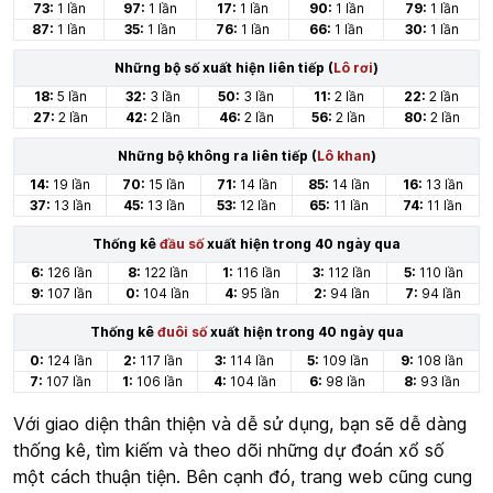
73:
1 lần
97:
1 lần
17:
1 lần
90:
1 lần
79:
1 lần
87:
1 lần
35:
1 lần
76:
1 lần
66:
1 lần
30:
1 lần
Những bộ số xuất hiện liên tiếp (
Lô rơi
)
18:
5 lần
32:
3 lần
50:
3 lần
11:
2 lần
22:
2 lần
27:
2 lần
42:
2 lần
46:
2 lần
56:
2 lần
80:
2 lần
Những bộ không ra liên tiếp (
Lô khan
)
14:
19 lần
70:
15 lần
71:
14 lần
85:
14 lần
16:
13 lần
37:
13 lần
45:
13 lần
53:
12 lần
65:
11 lần
74:
11 lần
Thống kê
đầu số
xuất hiện trong 40 ngày qua
6:
126 lần
8:
122 lần
1:
116 lần
3:
112 lần
5:
110 lần
9:
107 lần
0:
104 lần
4:
95 lần
2:
94 lần
7:
94 lần
Thống kê
đuôi số
xuất hiện trong 40 ngày qua
0:
124 lần
2:
117 lần
3:
114 lần
5:
109 lần
9:
108 lần
7:
107 lần
1:
106 lần
4:
104 lần
6:
98 lần
8:
93 lần
Với giao diện thân thiện và dễ sử dụng, bạn sẽ dễ dàng
thống kê, tìm kiếm và theo dõi những dự đoán xổ số
một cách thuận tiện. Bên cạnh đó, trang web cũng cung