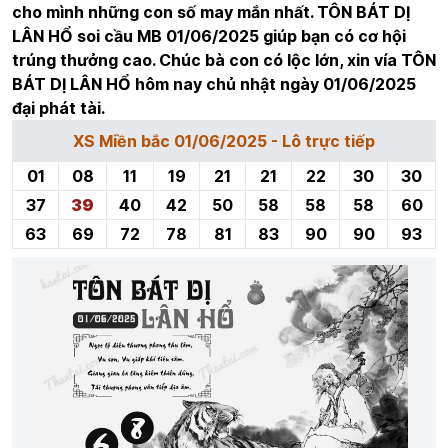
cho mình những con số may mắn nhất. TÔN BÁT DỊ
LÂN HỔ soi cầu MB 01/06/2025 giúp bạn có cơ hội
trúng thưởng cao. Chúc bà con có lộc lớn, xin vía TÔN
BÁT DỊ LÂN HỔ hôm nay chủ nhật ngày 01/06/2025
đại phát tài.
XS Miền bắc 01/06/2025 - Lô trực tiếp
01
08
11
19
21
21
22
30
30
37
39
40
42
50
58
58
58
60
63
69
72
78
81
83
90
90
93