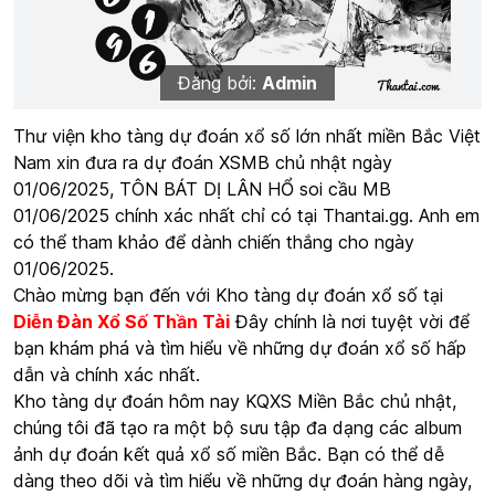
Đăng bởi:
Admin
Thư viện kho tàng dự đoán xổ số lớn nhất miền Bắc Việt
Nam xin đưa ra dự đoán XSMB chủ nhật ngày
01/06/2025, TÔN BÁT DỊ LÂN HỔ soi cầu MB
01/06/2025 chính xác nhất chỉ có tại Thantai.gg. Anh em
có thể tham khảo để dành chiến thắng cho ngày
01/06/2025.
Chào mừng bạn đến với Kho tàng dự đoán xổ số tại
Diễn Đàn Xổ Số Thần Tài
Đây chính là nơi tuyệt vời để
bạn khám phá và tìm hiểu về những dự đoán xổ số hấp
dẫn và chính xác nhất.
Kho tàng dự đoán hôm nay
KQXS Miền Bắc chủ nhật
,
chúng tôi đã tạo ra một bộ sưu tập đa dạng các album
ảnh dự đoán kết quả xổ số miền Bắc. Bạn có thể dễ
dàng theo dõi và tìm hiểu về những dự đoán hàng ngày,