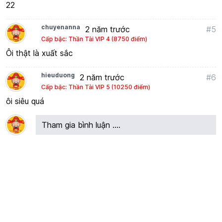
22
chuyenanna
2 năm trước
#5
Cấp bậc: Thần Tài VIP 4 (8750 điểm)
Ôi thật là xuất sắc
hieuduong
2 năm trước
#6
Cấp bậc: Thần Tài VIP 5 (10250 điểm)
ôi siêu quá
Tham gia bình luận ....