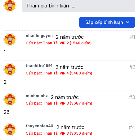
Tham gia bình luận ....
Sắp xếp bình luận
nhanhnguyen
2 năm trước
#1
Cấp bậc: Thần Tài VIP 2 (1540 điểm)
1
thanhtho1991
2 năm trước
#2
Cấp bậc: Thần Tài VIP 4 (5480 điểm)
2
minhminhz
2 năm trước
#3
Cấp bậc: Thần Tài VIP 3 (3687 điểm)
28
thuyenbien40
2 năm trước
#4
Cấp bậc: Thần Tài VIP 3 (3650 điểm)