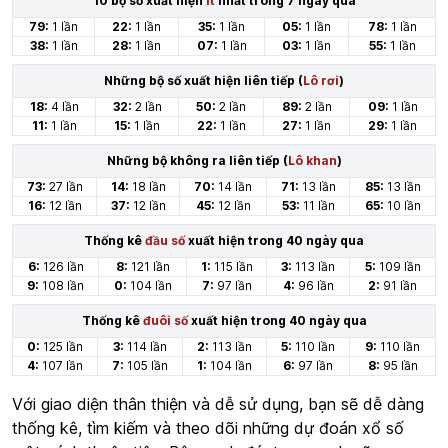
10 bộ số xuất hiện
ít
nhất trong 7 ngày qua
79:
1 lần
22:
1 lần
35:
1 lần
05:
1 lần
78:
1 lần
38:
1 lần
28:
1 lần
07:
1 lần
03:
1 lần
55:
1 lần
Những bộ số xuất hiện liên tiếp (
Lô rơi
)
18:
4 lần
32:
2 lần
50:
2 lần
89:
2 lần
09:
1 lần
11:
1 lần
15:
1 lần
22:
1 lần
27:
1 lần
29:
1 lần
Những bộ không ra liên tiếp (
Lô khan
)
73:
27 lần
14:
18 lần
70:
14 lần
71:
13 lần
85:
13 lần
16:
12 lần
37:
12 lần
45:
12 lần
53:
11 lần
65:
10 lần
Thống kê
đầu số
xuất hiện trong 40 ngày qua
6:
126 lần
8:
121 lần
1:
115 lần
3:
113 lần
5:
109 lần
9:
108 lần
0:
104 lần
7:
97 lần
4:
96 lần
2:
91 lần
Thống kê
đuôi số
xuất hiện trong 40 ngày qua
0:
125 lần
3:
114 lần
2:
113 lần
5:
110 lần
9:
110 lần
4:
107 lần
7:
105 lần
1:
104 lần
6:
97 lần
8:
95 lần
Với giao diện thân thiện và dễ sử dụng, bạn sẽ dễ dàng
thống kê, tìm kiếm và theo dõi những dự đoán xổ số