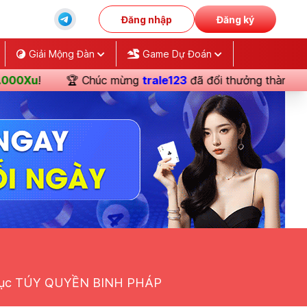
Đăng nhập
Đăng ký
Giải Mộng Đàn
Game Dự Đoán
Xu
!
🏆 Chúc mừng
trale123
đã đổi thưởng thành công
C
n mục TÚY QUYỀN BINH PHÁP