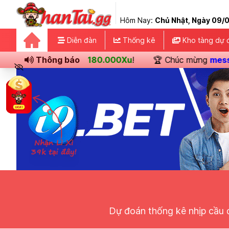
Hôm Nay:
Chủ Nhật, Ngày 09/
Diễn đàn
Thống kê
Kho tàng dự 
yển khoản
Thông báo
trị giá
180.000Xu
!
🏆 Chúc mừng
messiarg
Dự đoán thống kê nhịp cầ