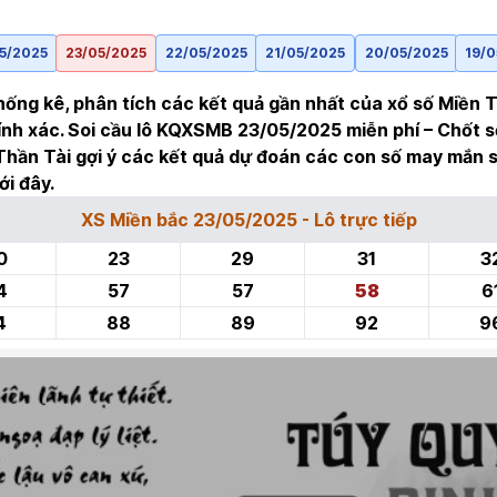
5/2025
23/05/2025
22/05/2025
21/05/2025
20/05/2025
19/0
hống kê, phân tích các kết quả gần nhất của xổ số Miền 
ính xác. Soi cầu lô KQXSMB 23/05/2025 miễn phí – Chốt s
hần Tài gợi ý các kết quả dự đoán các con số may mắn s
i đây.
XS Miền bắc 23/05/2025 - Lô trực tiếp
0
23
29
31
3
4
57
57
58
6
4
88
89
92
9