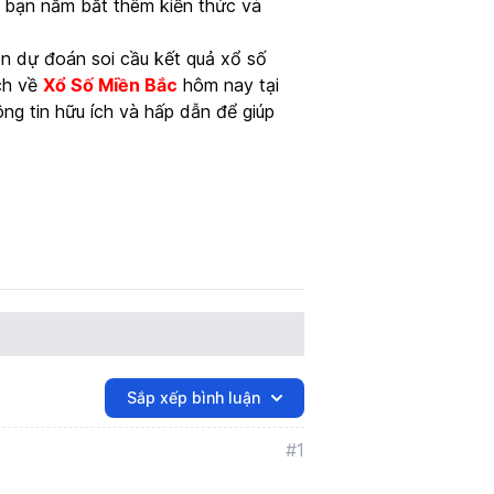
p bạn nắm bắt thêm kiến thức và
n dự đoán soi cầu kết quả xổ số
ích về
Xổ Số Miền Bắc
hôm nay tại
ng tin hữu ích và hấp dẫn để giúp
Sắp xếp bình luận
#1