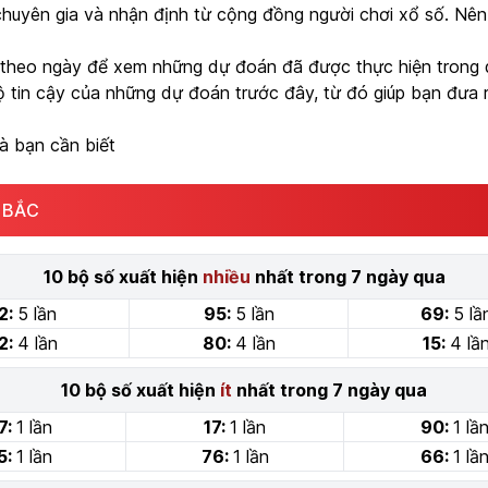
huyên gia và nhận định từ cộng đồng người chơi xổ số. Nên 
ếm theo ngày để xem những dự đoán đã được thực hiện trong q
ộ tin cậy của những dự đoán trước đây, từ đó giúp bạn đưa r
 bạn cần biết
 BẮC
10 bộ số xuất hiện
nhiều
nhất trong 7 ngày qua
2:
5 lần
95:
5 lần
69:
5 lầ
2:
4 lần
80:
4 lần
15:
4 lầ
10 bộ số xuất hiện
ít
nhất trong 7 ngày qua
7:
1 lần
17:
1 lần
90:
1 lầ
5:
1 lần
76:
1 lần
66:
1 lầ