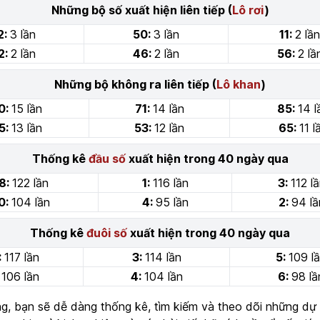
Những bộ số xuất hiện liên tiếp (
Lô rơi
)
2:
3 lần
50:
3 lần
11:
2 lần
2:
2 lần
46:
2 lần
56:
2 lầ
Những bộ không ra liên tiếp (
Lô khan
)
0:
15 lần
71:
14 lần
85:
14 l
5:
13 lần
53:
12 lần
65:
11 l
Thống kê
đầu số
xuất hiện trong 40 ngày qua
8:
122 lần
1:
116 lần
3:
112 l
0:
104 lần
4:
95 lần
2:
94 lầ
Thống kê
đuôi số
xuất hiện trong 40 ngày qua
:
117 lần
3:
114 lần
5:
109 l
:
106 lần
4:
104 lần
6:
98 lầ
ụng, bạn sẽ dễ dàng thống kê, tìm kiếm và theo dõi những dự