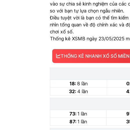
vào sự chia sẻ kinh nghiệm của các c
so với bạn tự lựa chọn ngẫu nhiên.
Điều tuyệt vời là bạn có thể tìm ki
nhìn tổng quan về độ chính xác và đ
chơi xổ số.
Thống kê XSMB ngày 23/05/2025 mà
THỐNG KÊ NHANH XỔ SỐ MIỀN
18:
8 lần
0
32:
4 lần
4
73:
1 lần
9
87:
1 lần
3