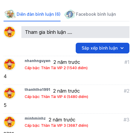
Diễn đàn bình luận (6)
Facebook bình luận
Tham gia bình luận ....
Sắp xếp bình luận
nhanhnguyen
2 năm trước
#1
Cấp bậc: Thần Tài VIP 2 (1540 điểm)
4
thanhtho1991
2 năm trước
#2
Cấp bậc: Thần Tài VIP 4 (5480 điểm)
5
minhminhz
2 năm trước
#3
Cấp bậc: Thần Tài VIP 3 (3687 điểm)