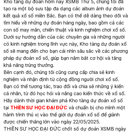
Kho tàng dự đoán hôm nay
XSMB Thứ 5
, chúng tôi đã
tạo ra một bộ sưu tập đa dạng các album ảnh dự đoán
kết quả xổ số miền Bắc. Bạn có thể dễ dàng theo dõi và
tìm hiểu về những dự đoán hàng ngày, bao gồm cả các
con số may mắn, chiến thuật và kinh nghiệm chơi xổ số.
Dưới sự hướng dẫn của các chuyên gia và những người
có kinh nghiệm trong lĩnh vực này, Kho tàng dự đoán xổ
số sẽ mang đến cho bạn cái nhìn sâu sắc về các phương
pháp dự đoán xổ số, giúp bạn nắm bắt cơ hội và tăng
khả năng trúng thưởng.
Bên cạnh đó, chúng tôi cũng cung cấp chia sẻ kinh
nghiệm và nhận định từ cộng đồng người chơi xổ số.
Bạn có thể tương tác, trao đổi và chia sẻ những ý kiến
cá nhân, từ đó học hỏi và nâng cao kiến thức về xổ số.
Hãy dành thời gian khám phá Kho tàng dự đoán xổ số
tại
THIỀN SƯ HỌC ĐẠI ĐỨC
và chuẩn bị cho mình một
hành trình thú vị vào thế giới dự đoán xổ số để giành
được chiến thắng lớn vào ngày 22/05/2025.
THIỀN SƯ HỌC ĐẠI ĐỨC chốt số dự đoán XSMB ngày