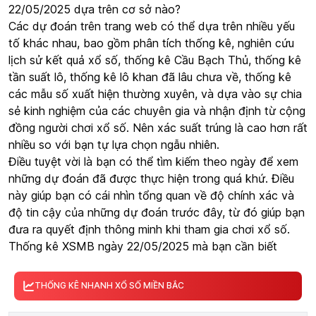
22/05/2025 dựa trên cơ sở nào?
Các dự đoán trên trang web có thể dựa trên nhiều yếu
tố khác nhau, bao gồm phân tích thống kê, nghiên cứu
lịch sử kết quả xổ số, thống kê Cầu Bạch Thủ, thống kê
tần suất lô, thống kê lô khan đã lâu chưa về, thống kê
các mẫu số xuất hiện thường xuyên, và dựa vào sự chia
sẻ kinh nghiệm của các chuyên gia và nhận định từ cộng
đồng người chơi xổ số. Nên xác suất trúng là cao hơn rất
nhiều so với bạn tự lựa chọn ngẫu nhiên.
Điều tuyệt vời là bạn có thể tìm kiếm theo ngày để xem
những dự đoán đã được thực hiện trong quá khứ. Điều
này giúp bạn có cái nhìn tổng quan về độ chính xác và
độ tin cậy của những dự đoán trước đây, từ đó giúp bạn
đưa ra quyết định thông minh khi tham gia chơi xổ số.
Thống kê XSMB ngày 22/05/2025 mà bạn cần biết
THỐNG KÊ NHANH XỔ SỐ MIỀN BẮC