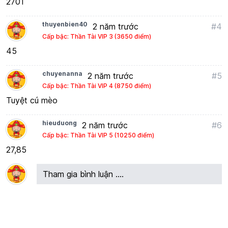
2701
thuyenbien40
2 năm trước
#4
Cấp bậc: Thần Tài VIP 3 (3650 điểm)
45
chuyenanna
2 năm trước
#5
Cấp bậc: Thần Tài VIP 4 (8750 điểm)
Tuyệt cú mèo
hieuduong
2 năm trước
#6
Cấp bậc: Thần Tài VIP 5 (10250 điểm)
27,85
Tham gia bình luận ....