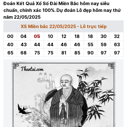
Đoán Kết Quả Xổ Số Đài Miền Bắc hôm nay siêu
chuẩn, chính xác 100%. Dự đoán Lô đẹp hôm nay thứ
năm 22/05/2025
XS Miền bắc 22/05/2025 - Lô trực tiếp
00
04
05
10
12
18
18
30
32
40
43
44
44
46
46
55
59
63
65
68
75
75
81
85
90
97
97