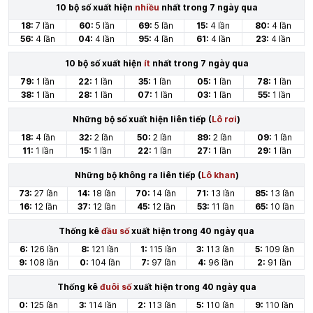
10 bộ số xuất hiện
nhiều
nhất trong 7 ngày qua
18:
7 lần
60:
5 lần
69:
5 lần
15:
4 lần
80:
4 lần
56:
4 lần
04:
4 lần
95:
4 lần
61:
4 lần
23:
4 lần
10 bộ số xuất hiện
ít
nhất trong 7 ngày qua
79:
1 lần
22:
1 lần
35:
1 lần
05:
1 lần
78:
1 lần
38:
1 lần
28:
1 lần
07:
1 lần
03:
1 lần
55:
1 lần
Những bộ số xuất hiện liên tiếp (
Lô rơi
)
18:
4 lần
32:
2 lần
50:
2 lần
89:
2 lần
09:
1 lần
11:
1 lần
15:
1 lần
22:
1 lần
27:
1 lần
29:
1 lần
Những bộ không ra liên tiếp (
Lô khan
)
73:
27 lần
14:
18 lần
70:
14 lần
71:
13 lần
85:
13 lần
16:
12 lần
37:
12 lần
45:
12 lần
53:
11 lần
65:
10 lần
Thống kê
đầu số
xuất hiện trong 40 ngày qua
6:
126 lần
8:
121 lần
1:
115 lần
3:
113 lần
5:
109 lần
9:
108 lần
0:
104 lần
7:
97 lần
4:
96 lần
2:
91 lần
Thống kê
đuôi số
xuất hiện trong 40 ngày qua
0:
125 lần
3:
114 lần
2:
113 lần
5:
110 lần
9:
110 lần