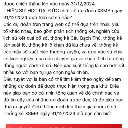
được chiến thắng lớn vào ngày 31/12/2024.
THIỀN SƯ HỌC ĐẠI ĐỨC chốt số dự đoán XSMB ngày
31/12/2024 dựa trên cơ sở nào?
Các dự đoán trên trang web có thể dựa trên nhiều yếu
tố khác nhau, bao gồm phân tích thống kê, nghiên cứu
lịch sử kết quả xổ số, thống kê Cầu Bạch Thủ, thống kê
tần suất lô, thống kê lô khan đã lâu chưa về, thống kê
các mẫu số xuất hiện thường xuyên, và dựa vào sự chia
sẻ kinh nghiệm của các chuyên gia và nhận định từ cộng
đồng người chơi xổ số. Nên xác suất trúng là cao hơn rất
nhiều so với bạn tự lựa chọn ngẫu nhiên.
Điều tuyệt vời là bạn có thể tìm kiếm theo ngày để xem
những dự đoán đã được thực hiện trong quá khứ. Điều
này giúp bạn có cái nhìn tổng quan về độ chính xác và
độ tin cậy của những dự đoán trước đây, từ đó giúp bạn
đưa ra quyết định thông minh khi tham gia chơi xổ số.
Thống kê XSMB ngày 31/12/2024 mà bạn cần biết