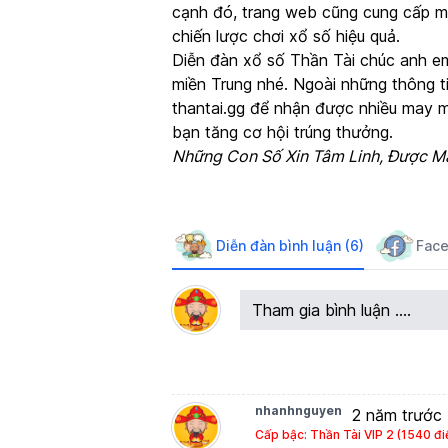
cạnh đó, trang web cũng cung cấp mụ
chiến lược chơi xổ số hiệu quả.
Diễn đàn xổ số Thần Tài chúc anh em
miền Trung nhé. Ngoài những thông t
thantai.gg để nhận được nhiều may mắ
bạn tăng cơ hội trúng thưởng.
Những Con Số Xin Tâm Linh, Được M
Diễn đàn bình luận (6)
Face
Tham gia bình luận ....
nhanhnguyen
2 năm trước
Cấp bậc: Thần Tài VIP 2 (1540 đ