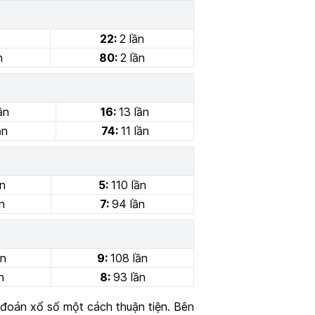
22:
2 lần
n
80:
2 lần
ần
16:
13 lần
ần
74:
11 lần
ần
5:
110 lần
n
7:
94 lần
ần
9:
108 lần
n
8:
93 lần
 đoán xổ số một cách thuận tiện. Bên