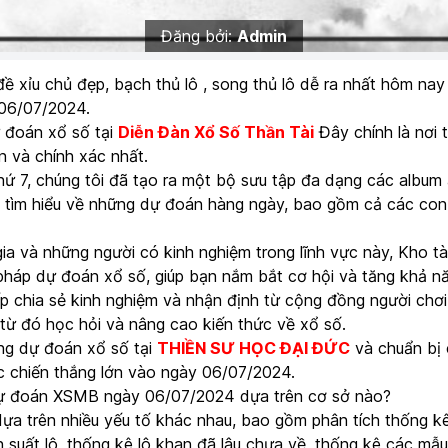
Đăng bởi:
Admin
ỉu chủ đẹp, bạch thủ lô , song thủ lô dễ ra nhất hôm na
 06/07/2024.
 đoán xổ số tại
Diễn Đàn Xổ Số Thần Tài
Đây chính là nơi 
 và chính xác nhất.
ứ 7
, chúng tôi đã tạo ra một bộ sưu tập đa dạng các album
 tìm hiểu về những dự đoán hàng ngày, bao gồm cả các con 
ia và những người có kinh nghiệm trong lĩnh vực này, Kho 
pháp dự đoán xổ số, giúp bạn nắm bắt cơ hội và tăng khả nă
p chia sẻ kinh nghiệm và nhận định từ cộng đồng người chơi 
 từ đó học hỏi và nâng cao kiến thức về xổ số.
ng dự đoán xổ số tại
THIỀN SƯ HỌC ĐẠI ĐỨC
và chuẩn bị 
c chiến thắng lớn vào ngày 06/07/2024.
 đoán XSMB ngày 06/07/2024 dựa trên cơ sở nào?
a trên nhiều yếu tố khác nhau, bao gồm phân tích thống kê,
 suất lô, thống kê lô khan đã lâu chưa về, thống kê các mẫ