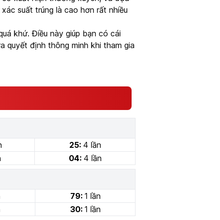
xác suất trúng là cao hơn rất nhiều
uá khứ. Điều này giúp bạn có cái
a quyết định thông minh khi tham gia
n
25:
4 lần
n
04:
4 lần
n
79:
1 lần
n
30:
1 lần