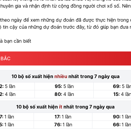
huyên gia và nhận định từ cộng đồng người chơi xổ số. Nên 
ếm theo ngày để xem những dự đoán đã được thực hiện trong q
ộ tin cậy của những dự đoán trước đây, từ đó giúp bạn đưa r
 bạn cần biết
 BẮC
10 bộ số xuất hiện
nhiều
nhất trong 7 ngày qua
2:
5 lần
95:
5 lần
69:
5 lầ
2:
4 lần
80:
4 lần
15:
4 lầ
10 bộ số xuất hiện
ít
nhất trong 7 ngày qua
7:
1 lần
17:
1 lần
90:
1 lầ
5:
1 lần
76:
1 lần
66:
1 lầ