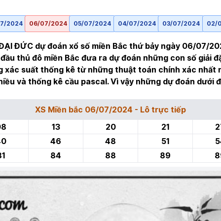
7/2024
06/07/2024
05/07/2024
04/07/2024
03/07/2024
02/
ẠI ĐỨC dự đoán xổ số miền Bắc thứ bảy ngày 06/07/20
đầu thủ đô miền Bắc đưa ra dự đoán những con số giải đặt b
 xác suất thống kê từ những thuật toán chính xác nhất n
hiều và thống kê cầu pascal. Vì vậy những dự đoán dưới đâ
XS Miền bắc 06/07/2024 - Lô trực tiếp
08
13
20
21
2
40
46
48
51
5
81
84
88
89
8