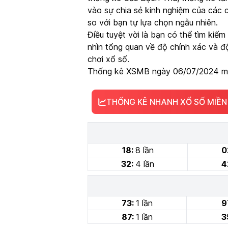
vào sự chia sẻ kinh nghiệm của các c
so với bạn tự lựa chọn ngẫu nhiên.
Điều tuyệt vời là bạn có thể tìm ki
nhìn tổng quan về độ chính xác và đ
chơi xổ số.
Thống kê XSMB ngày 06/07/2024 mà
THỐNG KÊ NHANH XỔ SỐ MIỀN
18:
8 lần
0
32:
4 lần
4
73:
1 lần
9
87:
1 lần
3