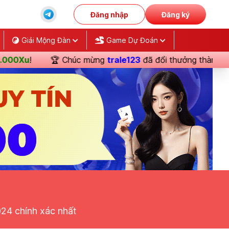
Đăng nhập
Đăng ký
Giải Mộng Đàn
Game Dự Đoán
Xu
!
🏆 Chúc mừng
trale123
đã đổi thưởng thành công
C
24 chính xác nhất