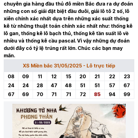
chuyên gia hàng đầu thủ đô miền Bắc đưa ra dự đoán
những con số giải đặt biệt đầu đuôi, giải lô tô 2 số, lô
xiên chính xác nhất dựa trên những xác suất thống
kê từ những thuật toán chính xác nhất như: thống kê
lô gan, thống kê lô bạch thủ, thống kê tần suất lô về
nhiều và thống kê cầu pascal. Vì vậy những dự đoán
dưới đây có tỷ lệ trúng rất lớn. Chúc các bạn may
mắn.
XS Miền bắc 31/05/2025 - Lô trực tiếp
08
09
11
12
15
20
21
22
23
24
24
28
47
48
51
51
57
67
67
69
70
71
71
72
85
94
99