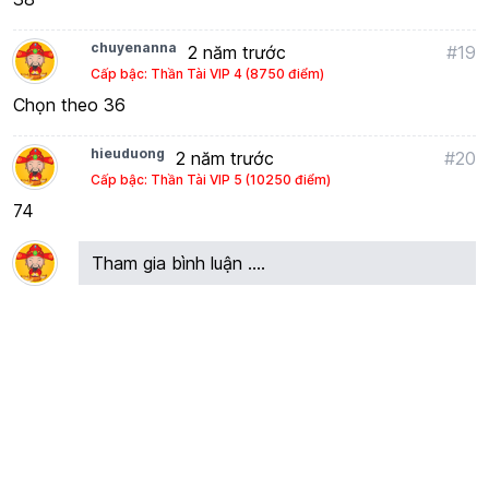
chuyenanna
2 năm trước
#19
Cấp bậc: Thần Tài VIP 4 (8750 điểm)
Chọn theo 36
hieuduong
2 năm trước
#20
Cấp bậc: Thần Tài VIP 5 (10250 điểm)
74
Tham gia bình luận ....