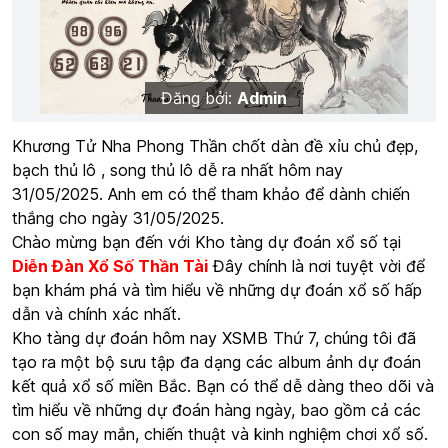
Đăng bởi:
Admin
Khương Tử Nha Phong Thần chốt dàn đề xỉu chủ đẹp,
bạch thủ lô , song thủ lô dễ ra nhất hôm nay
31/05/2025. Anh em có thể tham khảo để dành chiến
thắng cho ngày 31/05/2025.
Chào mừng bạn đến với Kho tàng dự đoán xổ số tại
Diễn Đàn Xổ Số Thần Tài
Đây chính là nơi tuyệt vời để
bạn khám phá và tìm hiểu về những dự đoán xổ số hấp
dẫn và chính xác nhất.
Kho tàng dự đoán hôm nay
XSMB Thứ 7
, chúng tôi đã
tạo ra một bộ sưu tập đa dạng các album ảnh dự đoán
kết quả xổ số miền Bắc. Bạn có thể dễ dàng theo dõi và
tìm hiểu về những dự đoán hàng ngày, bao gồm cả các
con số may mắn, chiến thuật và kinh nghiệm chơi xổ số.