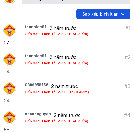
Sắp xếp bình luận
thanhloc97
2 năm trước
#1
Cấp bậc: Thần Tài VIP 2 (1050 điểm)
57
thanhloc97
2 năm trước
#2
Cấp bậc: Thần Tài VIP 2 (1050 điểm)
64
0399959756
2 năm trước
#3
Cấp bậc: Thần Tài VIP 3 (3720 điểm)
54
nhanhnguyen
2 năm trước
#4
Cấp bậc: Thần Tài VIP 2 (1540 điểm)
56