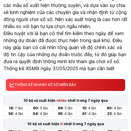
các mẫu số xuất hiện thường xuyên, và dựa vào sự chia
sẻ kinh nghiệm của các chuyên gia và nhận định từ cộng
đồng người chơi xổ số. Nên xác suất trúng là cao hơn rất
nhiều so với bạn tự lựa chọn ngẫu nhiên.
Điều tuyệt vời là bạn có thể tìm kiếm theo ngày để xem
những dự đoán đã được thực hiện trong quá khứ. Điều
này giúp bạn có cái nhìn tổng quan về độ chính xác và
độ tin cậy của những dự đoán trước đây, từ đó giúp bạn
đưa ra quyết định thông minh khi tham gia chơi xổ số.
Thống kê XSMB ngày 31/05/2025 mà bạn cần biết
THỐNG KÊ NHANH XỔ SỐ MIỀN BẮC
10 bộ số xuất hiện
nhiều
nhất trong 7 ngày qua
18:
7 lần
60:
5 lần
69:
5 lần
15:
4 lần
80:
4 lần
56:
4 lần
04:
4 lần
95:
4 lần
61:
4 lần
23:
4 lần
10 bộ số xuất hiện
ít
nhất trong 7 ngày qua