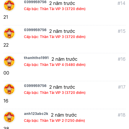
0399959756
2 năm trước
#14
Cấp bậc: Thần Tài VIP 3 (3720 điểm)
21
0399959756
2 năm trước
#15
Cấp bậc: Thần Tài VIP 3 (3720 điểm)
22
thanhtho1991
2 năm trước
#16
Cấp bậc: Thần Tài VIP 4 (5480 điểm)
00
0399959756
2 năm trước
#17
Cấp bậc: Thần Tài VIP 3 (3720 điểm)
16
anh123abc2k
2 năm trước
#18
Cấp bậc: Thần Tài VIP 2 (1250 điểm)
38