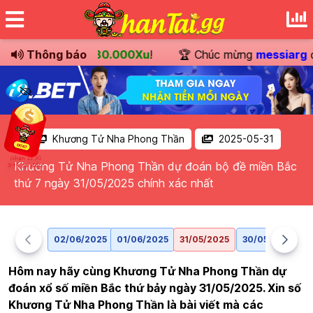
 khoản
Thông báo
trị giá
180.000Xu
!
🏆 Chúc mừng
messiarg
đã đ
Khương Tử Nha Phong Thần
2025-05-31
Khương Tử Nha Phong Thần dự đoán bộ đề miền Bắc
thứ 7 ngày 31/05/2025 chính xác nhất
02/06/2025
01/06/2025
31/05/2025
30/05/2025
2
Hôm nay hãy cùng Khương Tử Nha Phong Thần dự
đoán xổ số miền Bắc thứ bảy ngày 31/05/2025. Xin số
Khương Tử Nha Phong Thần là bài viết mà các