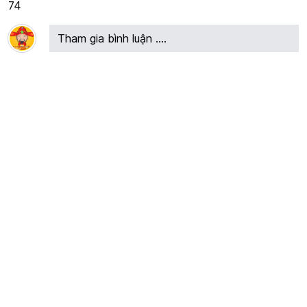
74
Tham gia bình luận ....