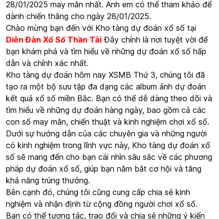
28/01/2025 may mắn nhất. Anh em có thể tham khảo để
dành chiến thắng cho ngày 28/01/2025.
Chào mừng bạn đến với Kho tàng dự đoán xổ số tại
Diễn Đàn Xổ Số Thần Tài
Đây chính là nơi tuyệt vời để
bạn khám phá và tìm hiểu về những dự đoán xổ số hấp
dẫn và chính xác nhất.
Kho tàng dự đoán hôm nay
XSMB Thứ 3
, chúng tôi đã
tạo ra một bộ sưu tập đa dạng các album ảnh dự đoán
kết quả xổ số miền Bắc. Bạn có thể dễ dàng theo dõi và
tìm hiểu về những dự đoán hàng ngày, bao gồm cả các
con số may mắn, chiến thuật và kinh nghiệm chơi xổ số.
Dưới sự hướng dẫn của các chuyên gia và những người
có kinh nghiệm trong lĩnh vực này, Kho tàng dự đoán xổ
số sẽ mang đến cho bạn cái nhìn sâu sắc về các phương
pháp dự đoán xổ số, giúp bạn nắm bắt cơ hội và tăng
khả năng trúng thưởng.
Bên cạnh đó, chúng tôi cũng cung cấp chia sẻ kinh
nghiệm và nhận định từ cộng đồng người chơi xổ số.
Bạn có thể tương tác, trao đổi và chia sẻ những ý kiến