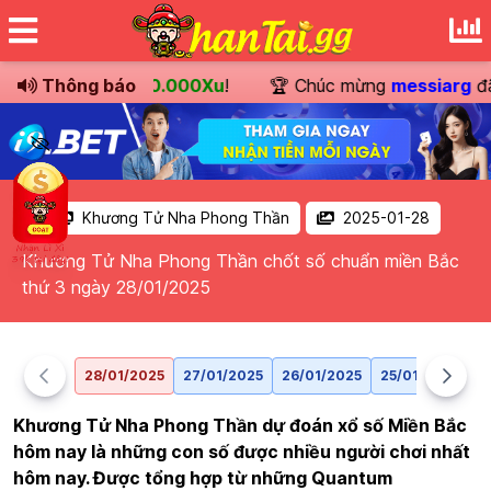
khoản
Thông báo
trị giá
180.000Xu
!
🏆 Chúc mừng
messiarg
đã đổ
Khương Tử Nha Phong Thần
2025-01-28
Khương Tử Nha Phong Thần chốt số chuẩn miền Bắc
thứ 3 ngày 28/01/2025
28/01/2025
27/01/2025
26/01/2025
25/01/2025
2
Khương Tử Nha Phong Thần dự đoán xổ số Miền Bắc
hôm nay là những con số được nhiều người chơi nhất
hôm nay. Được tổng hợp từ những Quantum