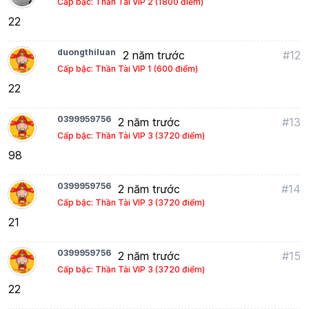
Cấp bậc: Thần Tài VIP 2 (1800 điểm)
22
duongthiluan
2 năm trước
#12
Cấp bậc: Thần Tài VIP 1 (600 điểm)
22
0399959756
2 năm trước
#13
Cấp bậc: Thần Tài VIP 3 (3720 điểm)
98
0399959756
2 năm trước
#14
Cấp bậc: Thần Tài VIP 3 (3720 điểm)
21
0399959756
2 năm trước
#15
Cấp bậc: Thần Tài VIP 3 (3720 điểm)
22