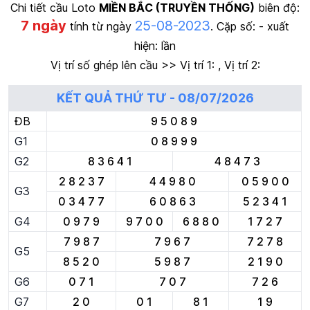
Chi tiết cầu Loto
MIỀN BẮC (TRUYỀN THỐNG)
biên độ:
7 ngày
25-08-2023
tính từ ngày
. Cặp số:
- xuất
hiện:
lần
Vị trí số ghép lên cầu >> Vị trí 1:
, Vị trí 2:
KẾT QUẢ THỨ TƯ - 08/07/2026
ĐB
9
5
0
8
9
G1
0
8
9
9
9
G2
8
3
6
4
1
4
8
4
7
3
2
8
2
3
7
4
4
9
8
0
0
5
9
0
0
G3
0
3
4
7
7
6
0
8
6
3
5
2
3
4
1
G4
0
9
7
9
9
7
0
0
6
8
8
0
1
7
2
7
7
9
8
7
7
9
6
7
7
2
7
8
G5
8
5
2
0
5
9
8
7
2
1
9
0
G6
0
7
1
7
0
7
7
2
6
G7
2
0
0
1
8
1
1
9