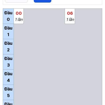
Đầu
00
06
0
1 lần
1 lần
Đầu
1
Đầu
2
Đầu
3
Đầu
4
Đầu
5
Đầu