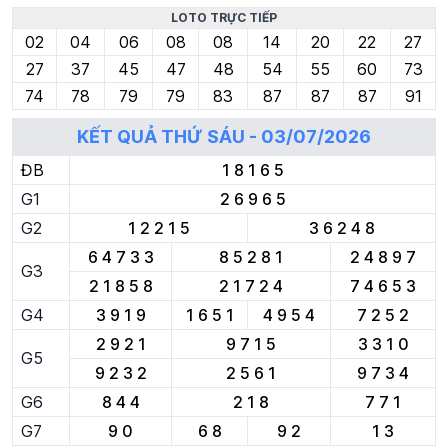
LOTO TRỰC TIẾP
02
04
06
08
08
14
20
22
27
27
37
45
47
48
54
55
60
73
74
78
79
79
83
87
87
87
91
KẾT QUẢ THỨ SÁU - 03/07/2026
ĐB
1
8
1
6
5
G1
2
6
9
6
5
G2
1
2
2
1
5
3
6
2
4
8
6
4
7
3
3
8
5
2
8
1
2
4
8
9
7
G3
2
1
8
5
8
2
1
7
2
4
7
4
6
5
3
G4
3
9
1
9
1
6
5
1
4
9
5
4
7
2
5
2
2
9
2
1
9
7
1
5
3
3
1
0
G5
9
2
3
2
2
5
6
1
9
7
3
4
G6
8
4
4
2
1
8
7
7
1
G7
9
0
6
8
9
2
1
3