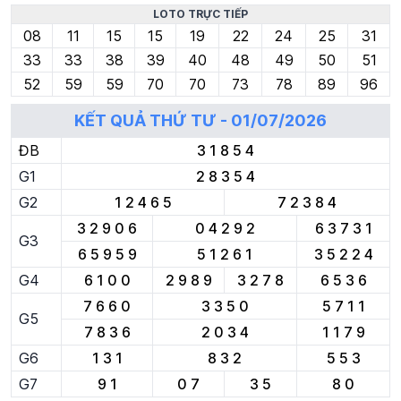
LOTO TRỰC TIẾP
08
11
15
15
19
22
24
25
31
33
33
38
39
40
48
49
50
51
52
59
59
70
70
73
78
89
96
KẾT QUẢ THỨ TƯ - 01/07/2026
ĐB
3
1
8
5
4
G1
2
8
3
5
4
G2
1
2
4
6
5
7
2
3
8
4
3
2
9
0
6
0
4
2
9
2
6
3
7
3
1
G3
6
5
9
5
9
5
1
2
6
1
3
5
2
2
4
G4
6
1
0
0
2
9
8
9
3
2
7
8
6
5
3
6
7
6
6
0
3
3
5
0
5
7
1
1
G5
7
8
3
6
2
0
3
4
1
1
7
9
G6
1
3
1
8
3
2
5
5
3
G7
9
1
0
7
3
5
8
0