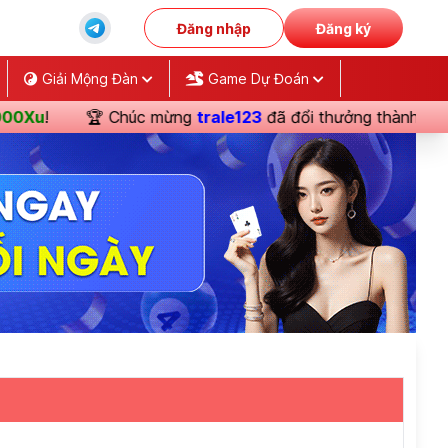
Đăng nhập
Đăng ký
Giải Mộng Đàn
Game Dự Đoán
u
!
🏆 Chúc mừng
trale123
đã đổi thưởng thành công
C