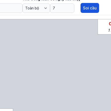
Soi cầu
1