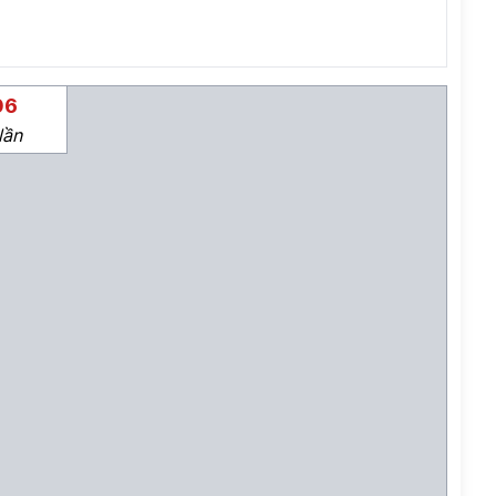
06
 lần