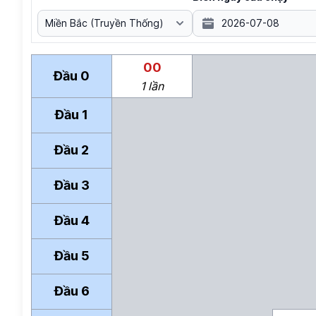
00
Đầu 0
1 lần
Đầu 1
Đầu 2
Đầu 3
Đầu 4
Đầu 5
Đầu 6