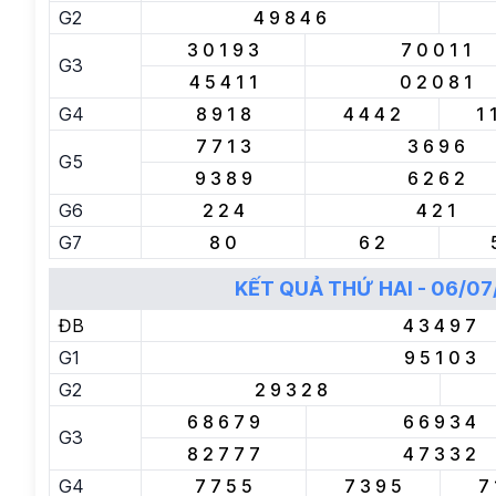
G2
4
9
8
4
6
3
0
1
9
3
7
0
0
1
1
G3
4
5
4
1
1
0
2
0
8
1
G4
8
9
1
8
4
4
4
2
1
7
7
1
3
3
6
9
6
G5
9
3
8
9
6
2
6
2
G6
2
2
4
4
2
1
G7
8
0
6
2
KẾT QUẢ THỨ HAI - 06/07
ĐB
4
3
4
9
7
G1
9
5
1
0
3
G2
2
9
3
2
8
6
8
6
7
9
6
6
9
3
4
G3
8
2
7
7
7
4
7
3
3
2
G4
7
7
5
5
7
3
9
5
7