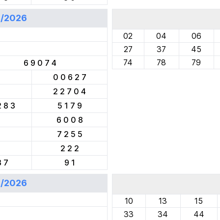
7/2026
02
04
06
27
37
45
74
78
79
6
9
0
7
4
0
0
6
2
7
2
2
7
0
4
2
8
3
5
1
7
9
6
0
0
8
7
2
5
5
2
2
2
8
7
9
1
7/2026
10
13
15
33
34
44