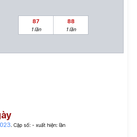
87
88
1 lần
1 lần
gày
2023
. Cặp số:
- xuất hiện:
lần