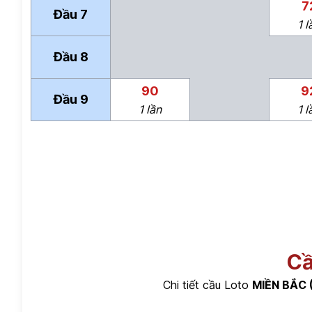
7
Đầu 7
1 l
Đầu 8
90
9
Đầu 9
1 lần
1 l
Cầ
Chi tiết cầu Loto
MIỀN BẮC