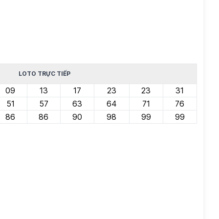
LOTO TRỰC TIẾP
09
13
17
23
23
31
51
57
63
64
71
76
86
86
90
98
99
99