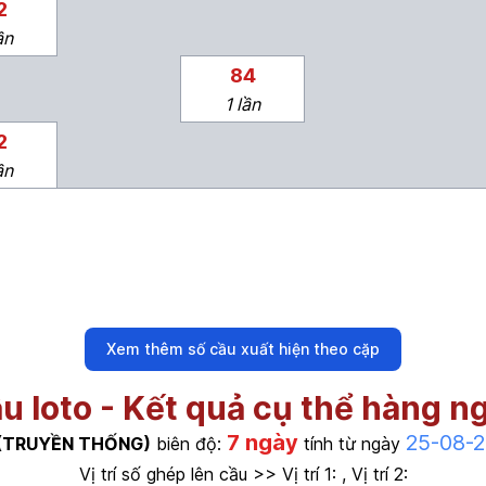
2
ần
84
1 lần
2
ần
Xem thêm số cầu xuất hiện theo cặp
u loto - Kết quả cụ thể hàng n
7 ngày
25-08-
 (TRUYỀN THỐNG)
biên độ:
tính từ ngày
Vị trí số ghép lên cầu >> Vị trí 1:
, Vị trí 2: