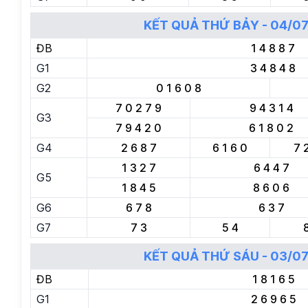
KẾT QUẢ THỨ BẢY - 04/0
ĐB
1
4
8
8
7
G1
3
4
8
4
8
G2
0
1
6
0
8
7
0
2
7
9
9
4
3
1
4
G3
7
9
4
2
0
6
1
8
0
2
G4
2
6
8
7
6
1
6
0
7
1
3
2
7
6
4
4
7
G5
1
8
4
5
8
6
0
6
G6
6
7
8
6
3
7
G7
7
3
5
4
KẾT QUẢ THỨ SÁU - 03/0
ĐB
1
8
1
6
5
G1
2
6
9
6
5