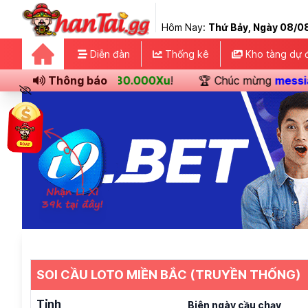
Hôm Nay:
Thứ Bảy, Ngày 08/0
Diễn đàn
Thống kê
Kho tàng dự 
ển khoản
Thông báo
trị giá
180.000Xu
!
🏆 Chúc mừng
messiarg
đ
SOI CẦU LOTO MIỀN BẮC (TRUYỀN THỐNG)
Tỉnh
Biên ngày cầu chạy