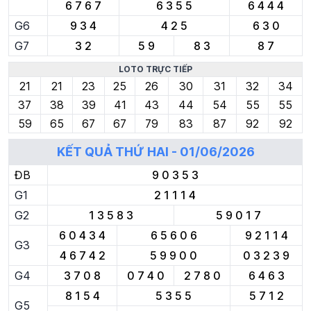
6
7
6
7
6
3
5
5
6
4
4
4
G6
9
3
4
4
2
5
6
3
0
G7
3
2
5
9
8
3
8
7
LOTO TRỰC TIẾP
21
21
23
25
26
30
31
32
34
37
38
39
41
43
44
54
55
55
59
65
67
67
79
83
87
92
92
KẾT QUẢ THỨ HAI - 01/06/2026
ĐB
9
0
3
5
3
G1
2
1
1
1
4
G2
1
3
5
8
3
5
9
0
1
7
6
0
4
3
4
6
5
6
0
6
9
2
1
1
4
G3
4
6
7
4
2
5
9
9
0
0
0
3
2
3
9
G4
3
7
0
8
0
7
4
0
2
7
8
0
6
4
6
3
8
1
5
4
5
3
5
5
5
7
1
2
G5