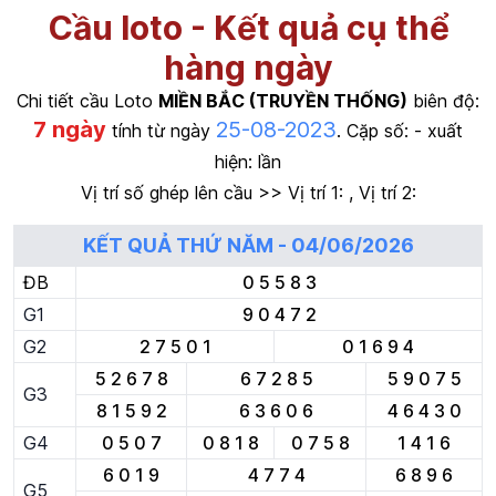
Cầu loto - Kết quả cụ thể
hàng ngày
Chi tiết cầu Loto
MIỀN BẮC (TRUYỀN THỐNG)
biên độ:
7 ngày
25-08-2023
tính từ ngày
. Cặp số:
- xuất
hiện:
lần
Vị trí số ghép lên cầu >> Vị trí 1:
, Vị trí 2:
KẾT QUẢ THỨ NĂM - 04/06/2026
ĐB
0
5
5
8
3
G1
9
0
4
7
2
G2
2
7
5
0
1
0
1
6
9
4
5
2
6
7
8
6
7
2
8
5
5
9
0
7
5
G3
8
1
5
9
2
6
3
6
0
6
4
6
4
3
0
G4
0
5
0
7
0
8
1
8
0
7
5
8
1
4
1
6
6
0
1
9
4
7
7
4
6
8
9
6
G5