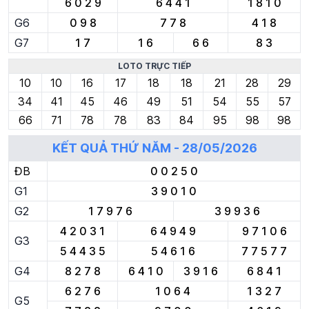
6
0
2
9
6
4
4
1
1
8
1
0
G6
0
9
8
7
7
8
4
1
8
G7
1
7
1
6
6
6
8
3
LOTO TRỰC TIẾP
10
10
16
17
18
18
21
28
29
34
41
45
46
49
51
54
55
57
66
71
78
78
83
84
95
98
98
KẾT QUẢ THỨ NĂM - 28/05/2026
ĐB
0
0
2
5
0
G1
3
9
0
1
0
G2
1
7
9
7
6
3
9
9
3
6
4
2
0
3
1
6
4
9
4
9
9
7
1
0
6
G3
5
4
4
3
5
5
4
6
1
6
7
7
5
7
7
G4
8
2
7
8
6
4
1
0
3
9
1
6
6
8
4
1
6
2
7
6
1
0
6
4
1
3
2
7
G5