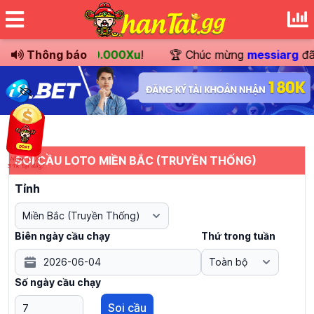
khoản
Thông báo
trị giá
180.000Xu
!
🏆 Chúc mừng
messiarg
đã đổ
SOI CẦU LOTO MIỀN BẮC (TRUYỀN THỐNG)
Tỉnh
Biên ngày cầu chạy
Thứ trong tuần
Số ngày cầu chạy
Soi cầu