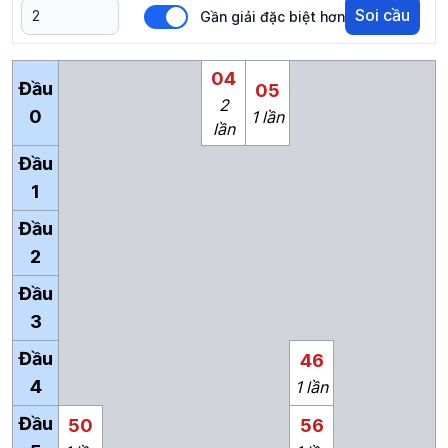
Soi cầu
Gần giải đặc biệt hơn
04
Đầu
05
2
0
1 lần
lần
Đầu
1
Đầu
2
Đầu
3
Đầu
46
4
1 lần
Đầu
50
56