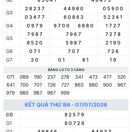
G2
8
3
6
4
1
4
8
4
7
3
2
8
2
3
7
4
4
9
8
0
0
5
9
0
0
G3
0
3
4
7
7
6
0
8
6
3
5
2
3
4
1
G4
0
9
7
9
9
7
0
0
6
8
8
0
1
7
2
7
7
9
8
7
7
9
6
7
7
2
7
8
G5
8
5
2
0
5
9
8
7
2
1
9
0
G6
0
7
1
7
0
7
7
2
6
G7
2
0
0
1
8
1
1
9
BẢNG LOTO 3 CÀNG
071
089
190
237
278
341
473
477
520
641
700
707
726
727
863
880
900
967
979
980
987
987
999
KẾT QUẢ THỨ BA - 07/07/2026
ĐB
9
2
5
7
9
G1
9
0
7
2
6
G2
4
9
8
4
6
8
4
9
3
7