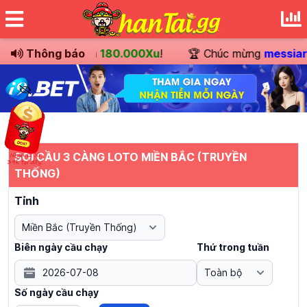
yển khoản
Thông báo
trị giá
180.000Xu
!
🏆 Chúc mừng
messiarg
SOI CẦU 3 CÀNG LOTO MIỀN BẮC (TRUYỀN
THỐNG)
Tỉnh
Biên ngày cầu chạy
Thứ trong tuần
Số ngày cầu chạy