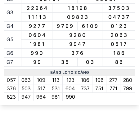
2
2
9
6
4
1
8
1
9
8
3
7
5
0
3
G3
1
1
1
1
3
0
9
8
2
3
0
4
7
3
7
G4
9
2
7
7
9
7
9
9
6
1
0
9
0
1
2
3
0
6
0
4
9
2
8
0
2
0
6
3
G5
1
9
8
1
9
9
4
7
0
5
1
7
G6
9
9
0
3
7
6
1
8
6
G7
9
9
3
5
0
3
8
6
BẢNG LOTO 3 CÀNG
057
063
109
113
123
186
198
277
280
376
503
517
531
604
737
751
771
799
823
947
964
981
990